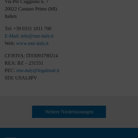
Via Per Cuggiono n. 7
20022 Castano Primo (MI)
Italien
Tel: +39 0331 1011 700
E-Mail: info@msr-italy.it
Web:
www.msr-italy.it
CF/P.IVA: IT03093790214
REA: BZ – 231551
PEC:
msr-italy@legalmail.it
SDI: USAL8PV
Weitere Niederlassungen